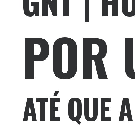
GNT | 
POR U
ATÉ QUE 