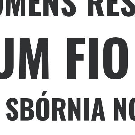
HOMENS RE
M FIO
A SBÓRNIA N